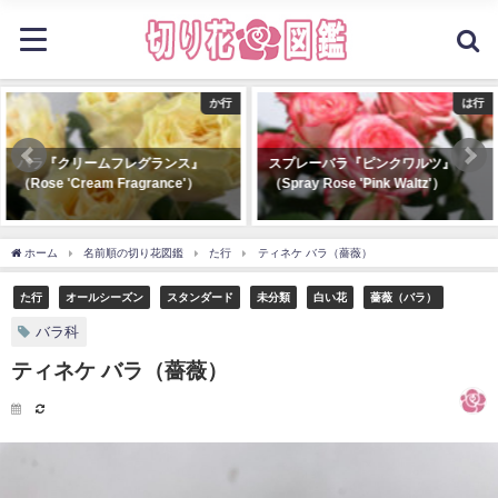
は行
は行
スプレーバラ『ピンクワルツ』
スプレーバラ『ブライダルメイプ
（Spray Rose 'Pink Waltz'）
ルローズ』（Spray Rose 'Bridal
Maple Rose'）
ホーム
名前順の切り花図鑑
た行
ティネケ バラ（薔薇）
た行
オールシーズン
スタンダード
未分類
白い花
薔薇（バラ）
バラ科
ティネケ バラ（薔薇）