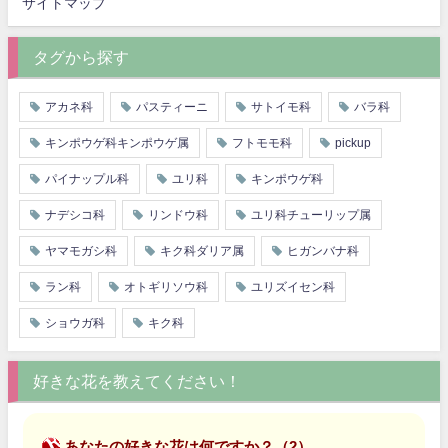
サイトマップ
タグから探す
アカネ科
パスティーニ
サトイモ科
バラ科
キンポウゲ科キンポウゲ属
フトモモ科
pickup
パイナップル科
ユリ科
キンポウゲ科
ナデシコ科
リンドウ科
ユリ科チューリップ属
ヤマモガシ科
キク科ダリア属
ヒガンバナ科
ラン科
オトギリソウ科
ユリズイセン科
ショウガ科
キク科
好きな花を教えてください！
あなたの好きな花は何ですか？（2）