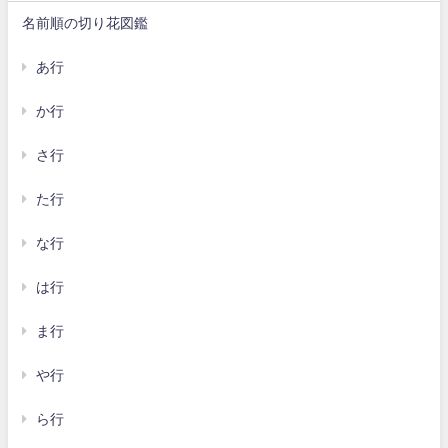
名前順の切り花図鑑
あ行
か行
さ行
た行
な行
は行
ま行
や行
ら行