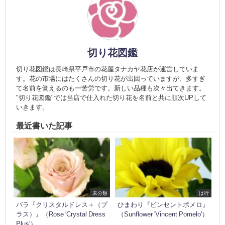
切り花図鑑
切り花図鑑は長崎県平戸市の花屋タナカヤ花店が運営していま
す。花の市場にはたくさんの切り花が出回っていますが、多すぎ
て名前を覚えるのも一苦労です。新しい品種も次々出てきます。
"切り花図鑑"では当店で仕入れた切り花を名前と共に順次UPして
いきます。
最近書いた記事
未分類
は行
バラ『クリスタルドレス＋（プ
ひまわり『ビンセントポメロ』
ラス）』（Rose 'Crystal Dress
（Sunflower 'Vincent Pomelo'）
Plus'）