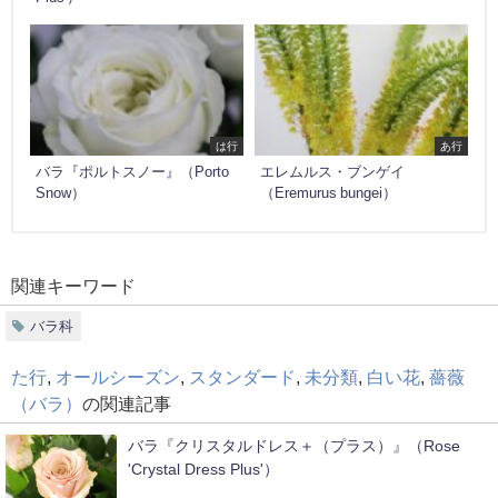
は行
あ行
バラ『ポルトスノー』（Porto
エレムルス・ブンゲイ
Snow）
（Eremurus bungei）
関連キーワード
バラ科
た行
,
オールシーズン
,
スタンダード
,
未分類
,
白い花
,
薔薇
（バラ）
の関連記事
バラ『クリスタルドレス＋（プラス）』（Rose
'Crystal Dress Plus'）