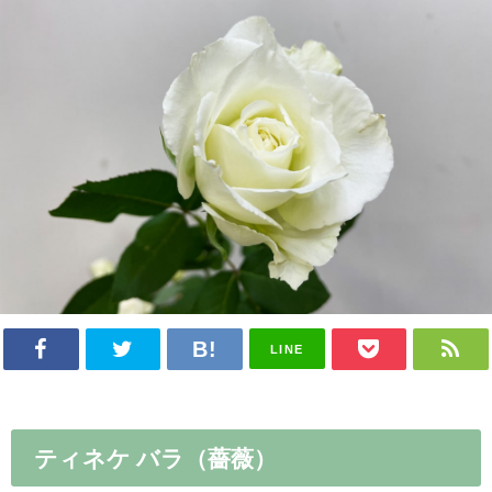
LINE
ティネケ バラ（薔薇）