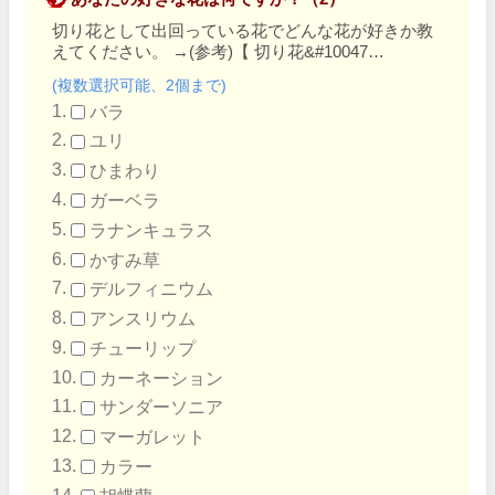
切り花として出回っている花でどんな花が好きか教
えてください。
→
(参考)【 切り花&#10047…
(複数選択可能、2個まで)
バラ
ユリ
ひまわり
ガーベラ
ラナンキュラス
かすみ草
デルフィニウム
アンスリウム
チューリップ
カーネーション
サンダーソニア
マーガレット
カラー