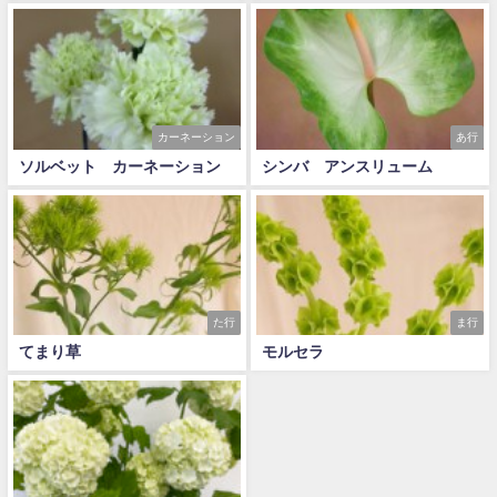
カーネーション
あ行
ソルベット カーネーション
シンバ アンスリューム
た行
ま行
てまり草
モルセラ