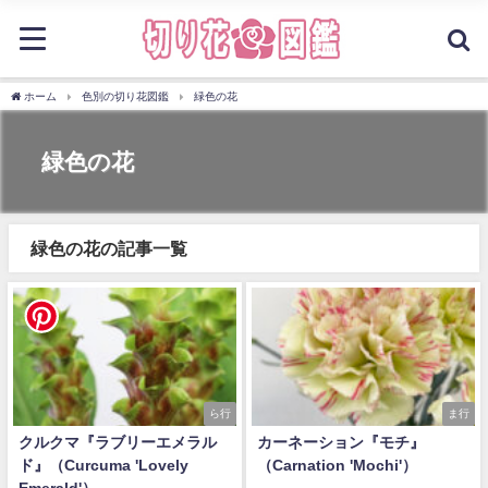
ホーム
色別の切り花図鑑
緑色の花
緑色の花
緑色の花の記事一覧
ら行
ま行
クルクマ『ラブリーエメラル
カーネーション『モチ』
ド』（Curcuma 'Lovely
（Carnation 'Mochi'）
Emerald'）