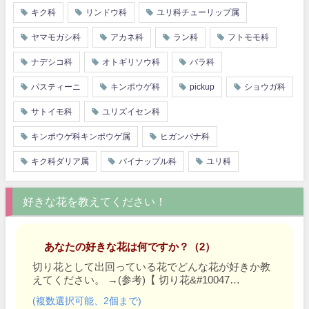
キク科
リンドウ科
ユリ科チューリップ属
ヤマモガシ科
アカネ科
ラン科
フトモモ科
ナデシコ科
オトギリソウ科
バラ科
パスティーニ
キンポウゲ科
pickup
ショウガ科
サトイモ科
ユリズイセン科
キンポウゲ科キンポウゲ属
ヒガンバナ科
キク科ダリア属
パイナップル科
ユリ科
好きな花を教えてください！
あなたの好きな花は何ですか？（2）
切り花として出回っている花でどんな花が好きか教
えてください。
→
(参考)【 切り花&#10047…
(複数選択可能、2個まで)