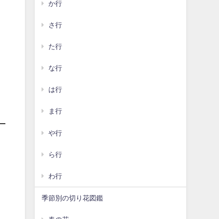
か行
さ行
た行
な行
は行
ま行
や行
ら行
わ行
季節別の切り花図鑑