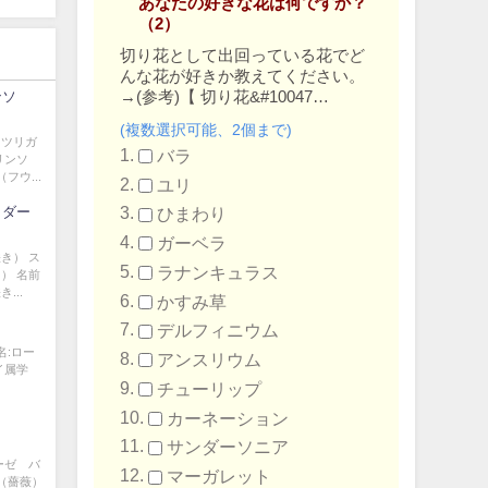
あなたの好きな花は何ですか？
（2）
切り花として出回っている花でど
んな花が好きか教えてください。
→
(参考)【 切り花&#10047…
ンソ
(複数選択可能、2個まで)
、ツリガ
バラ
リンソ
ウ...
ユリ
イダー
ひまわり
ガーベラ
き） ス
ラナンキュラス
） 名前
...
かすみ草
デルフィニウム
名:ロー
アンスリウム
イ属学
チューリップ
カーネーション
サンダーソニア
ーゼ バ
マーガレット
（薔薇）