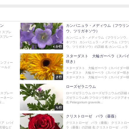
ョン
カンパニュラ・メディウム（フウリ
ウ、ツリガネソウ）
タ スプレ
 スプレー
カンパニュラ・メディウム（フウリンソウ
ネソウ） カンパニュラ・メディウム（フウ
か行
ウ、ツリガネソウ）の詳細 名:カンパニュラ（フ
スターダスト 大輪ガーベラ（スパ
咲き）
ーンフィー
フィールド
スターダスト 大輪ガーベラ（スパイダー咲
ターダスト 大輪ガーベラ（スパイダー咲き
さ行
スターダスト 大輪ガーベラ（スパイダー咲き
ローズゼラニウム
 スプレー
ローズゼラニウム ローズゼラニウムの詳細 
カーネーシ
ズゼラニウム科:フウロソウ科テンジクアオ
..
名:Pelargonium graveole...
ら行
クリストローゼ バラ（薔薇）
リア（パイ
クリストローゼ バラ（薔薇） クリストロ
の岩場など
ラ（薔薇）の詳細 名:クリストローゼ バラ