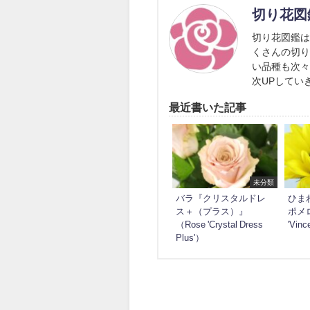
切り花図
切り花図鑑
くさんの切
い品種も次々
次UPしてい
最近書いた記事
未分類
バラ『クリスタルドレ
ひま
ス＋（プラス）』
ポメロ
（Rose 'Crystal Dress
'Vinc
Plus'）