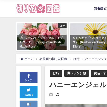
種類別
は行
は行
『ブライダルメイプ
ルドベキア『ヘンリーアイラー
ひまわり『サン
y Rose 'Bridal
ズ』（Rudbeckia 'Henry
（Sunrich Ly
）
Eilers'）
ホーム
名前順の切り花図鑑
は行
ハニーエンジェ
は行
蘭（ラン）類
黄色・オ
シェア
ハニーエンジェル
Tweet
B!