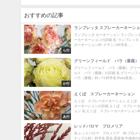
おすすめの記事
ランブレッタ スプレーカーネーシ
ランブレッタ カーネーション ランブレッ
ーカーネーションの詳細 名: ランブレッタ
カーネーション科: ナデシコ科学名: ...
ら行
グリーンフィールド バラ（薔薇）
グリーンフィールド バラ（薔薇） グリ
ルド バラ（薔薇）の詳細 名:グリーン
バラ（薔薇）科:バラ科学名:Rosa英名:...
か行
えくぼ スプレーカーネーション
えくぼ スプレーカーネーション えくぼ
カーネーションの詳細 えくぼ スプレー
ョン 名:えくぼ スプレーカーネーション科:.
あ行
レッドパロマ ブロメリア
名:レッドパロマ ブロメリア 科:ブロメ
ナップル科）科学名:英名:原産地:中南米