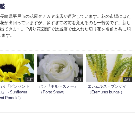
鑑
は長崎県平戸市の花屋タナカヤ花店が運営しています。花の市場にはた
り花が出回っていますが、多すぎて名前を覚えるのも一苦労です。新し
出てきます。 "切り花図鑑"では当店で仕入れた切り花を名前と共に順
きます。
は行
は行
あ行
わり『ビンセント
バラ『ポルトスノー』
エレムルス・ブンゲイ
』（Sunflower
（Porto Snow）
（Eremurus bungei）
ent Pomelo'）