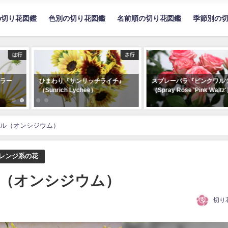
の切り花図鑑
色別の切り花図鑑
名前順の切り花図鑑
季節別の
さ行
は行
リッチライチ』
スプレーバラ『ピンクワルツ』
バラ『クリーム
chee）
（Spray Rose 'Pink Waltz'）
（Rose 'Cream 
ル（オンシジウム）
レンジ系の花
（オンシジウム）
切り