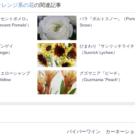
オレンジ系の花
の関連記事
ンセントポメロ』
バラ『ポルトスノー』（Port
incent Pomelo'）
Snow）
ブンゲイ
ひまわり『サンリッチライチ
ungei）
（Sunrich Lychee）
イエローシャンプ
グズマニア『ピーチ』
ellow
（Guzmania 'Peach'）
バイパーワイン カーネーショ