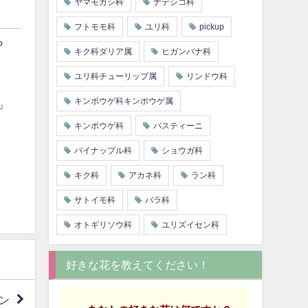
ヤマモガシ科
ナデシコ科
フトモモ科
ユリ科
pickup
o
キク科ダリア属
ヒガンバナ科
ユリ科チューリップ属
リンドウ科
キンポウゲ科キンポウゲ属
』
キンポウゲ科
パスティーニ
パイナップル科
ショウガ科
キク科
アカネ科
ラン科
サトイモ科
バラ科
オトギリソウ科
ユリズイセン科
好きな花を教えてください！
ン