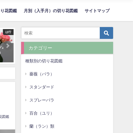
切り花図鑑
月別（入手月）の切り花図鑑
サイトマップ
か行
は行
フレグランス』
スプレーバラ『ブライダルメイプ
ルドベキア『ヘ
カテゴリー
Fragrance'）
ルローズ』（Spray Rose 'Bridal
ズ』（Rudbeckia 
Maple Rose'）
Eilers'）
種類別の切り花図鑑
薔薇（バラ）
スタンダード
スプレーバラ
百合（ユリ）
花図鑑
蘭（ラン）類