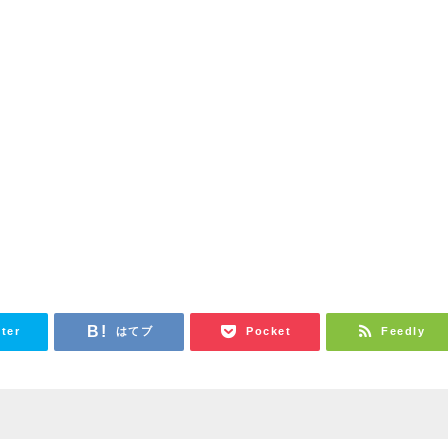
tter
はてブ
Pocket
Feedly