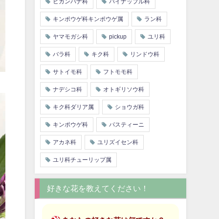
ヒガンバナ科
パイナップル科
キンポウゲ科キンポウゲ属
ラン科
ヤマモガシ科
pickup
ユリ科
バラ科
キク科
リンドウ科
サトイモ科
フトモモ科
ナデシコ科
オトギリソウ科
キク科ダリア属
ショウガ科
キンポウゲ科
パスティーニ
アカネ科
ユリズイセン科
ユリ科チューリップ属
好きな花を教えてください！