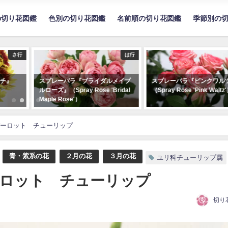
の切り花図鑑
色別の切り花図鑑
名前順の切り花図鑑
季節別の
は行
は行
メイプ
スプレーバラ『ピンクワルツ』
ルドベキア『ヘンリーアイ
ridal
（Spray Rose 'Pink Waltz'）
ズ』（Rudbeckia 'Henry
Eilers'）
ーロット チューリップ
青・紫系の花
２月の花
３月の花
ユリ科チューリップ属
ロット チューリップ
切り