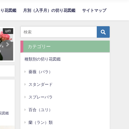
切り花図鑑
月別（入手月）の切り花図鑑
サイトマップ
は行
か行
ラー
バラ『クリームフレグランス』
ひまわり『サンリッチライ
カテゴリー
（Rose 'Cream Fragrance'）
（Sunrich Lychee）
種類別の切り花図鑑
薔薇（バラ）
スタンダード
スプレーバラ
百合（ユリ）
花図鑑
蘭（ラン）類