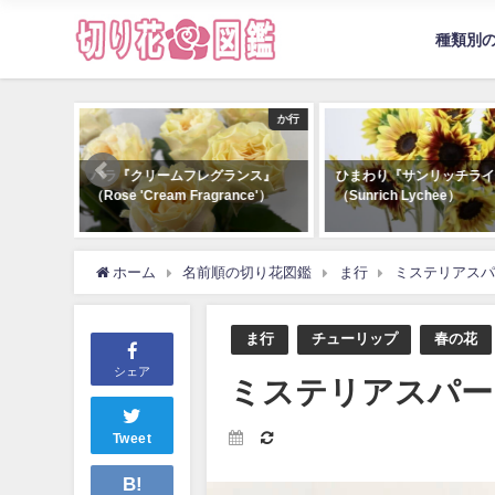
種類別
か行
さ行
ンス』
ひまわり『サンリッチライチ』
スプレーバラ『ブライダル
ce'）
（Sunrich Lychee）
ルローズ』（Spray Rose 'B
Maple Rose'）
ホーム
名前順の切り花図鑑
ま行
ミステリアスパ
ま行
チューリップ
春の花
シェア
ミステリアスパー
Tweet
B!