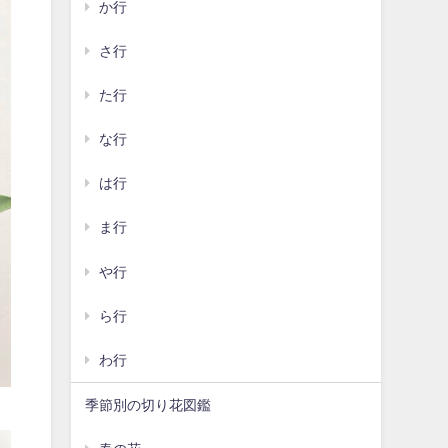
か行
さ行
た行
な行
は行
ま行
や行
ら行
わ行
季節別の切り花図鑑