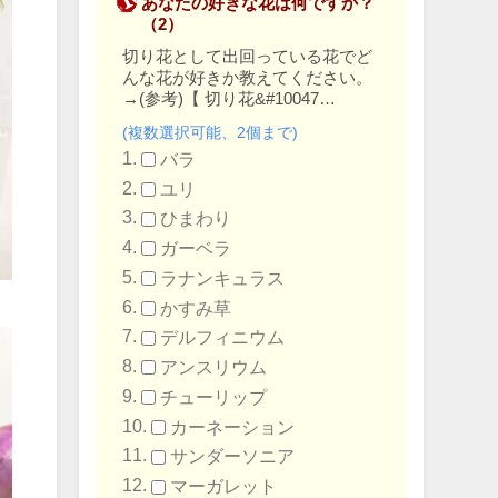
あなたの好きな花は何ですか？
（2）
切り花として出回っている花でど
んな花が好きか教えてください。
→
(参考)【 切り花&#10047…
(複数選択可能、2個まで)
バラ
ユリ
ひまわり
ガーベラ
ラナンキュラス
かすみ草
デルフィニウム
アンスリウム
チューリップ
カーネーション
サンダーソニア
マーガレット