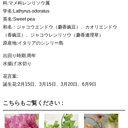
科:マメ科レンリソウ属
学名:Lathyrus odoratus
英名:Sweet pea
和名：ジャコウエンドウ（麝香豌豆）、カオリエンドウ
（香豌豆）、ジャコウレンリソウ（麝香連理草）
原産地:イタリアのシシリー島
出回り時期:周年
水揚げ:水切り
花言葉:
誕生花:2月15日、3月15日、3月20日、6月9日
こちらもご覧ください :