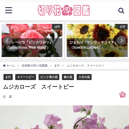
さ行
は行
ひまわり『サンリッチライチ』
スプレーバラ『ブライダルメイプ
（Sunrich Lychee）
ルローズ』（Spray Rose 'Bridal
Maple Rose'）
ホーム
名前順の切り花図鑑
ま行
ムジカローズ スイートピー
ま行
スイートピー
ピンク系の花
春の花
３月の花
ムジカローズ スイートピー