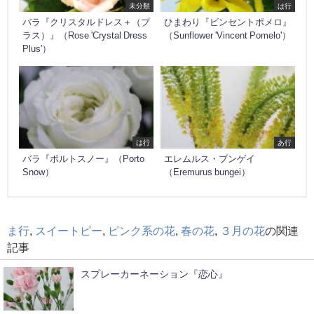
未分類
は行
バラ『クリスタルドレス＋（プ
ひまわり『ビンセントポメロ』
ラス）』（Rose 'Crystal Dress
（Sunflower 'Vincent Pomelo'）
Plus'）
は行
あ行
バラ『ポルトスノー』（Porto
エレムルス・ブンゲイ
Snow）
（Eremurus bungei）
ま行
,
スイートピー
,
ピンク系の花
,
春の花
,
３月の花
の関連
記事
スプレーカーネーション『恋心』