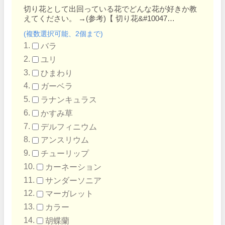
切り花として出回っている花でどんな花が好きか教
えてください。
→
(参考)【 切り花&#10047…
(複数選択可能、2個まで)
バラ
ユリ
ひまわり
ガーベラ
ラナンキュラス
かすみ草
デルフィニウム
アンスリウム
チューリップ
カーネーション
サンダーソニア
マーガレット
カラー
胡蝶蘭