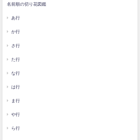
名前順の切り花図鑑
あ行
か行
さ行
た行
な行
は行
ま行
や行
ら行