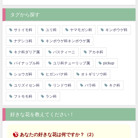
タグから探す
サトイモ科
ユリ科
ヤマモガシ科
キンポウゲ科
ナデシコ科
キンポウゲ科キンポウゲ属
キク科ダリア属
パスティーニ
アカネ科
パイナップル科
ユリ科チューリップ属
pickup
ショウガ科
ヒガンバナ科
オトギリソウ科
ユリズイセン科
リンドウ科
バラ科
キク科
フトモモ科
ラン科
好きな花を教えてください！
あなたの好きな花は何ですか？（2）