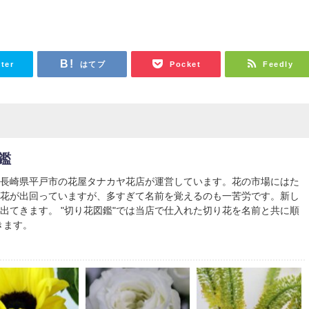
tter
はてブ
Pocket
Feedly
鑑
は長崎県平戸市の花屋タナカヤ花店が運営しています。花の市場にはた
り花が出回っていますが、多すぎて名前を覚えるのも一苦労です。新し
出てきます。 "切り花図鑑"では当店で仕入れた切り花を名前と共に順
きます。