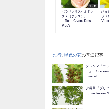
未分類
バラ『クリスタルドレ
ひま
ス＋（プラス）』
ポメロ
（Rose 'Crystal Dress
'Vinc
Plus'）
た行
,
緑色の花
の関連記事
クルクマ『ラ
ド』（Curcuma 
Emerald'）
夕霧草『ブリ
（Trachelium '