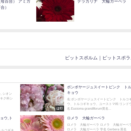
母百合） アミガ
テラカリナ 大輪ガーベラ
百合）
ピットスポルム｜ピットスポラ
ボンボヤージュスイートピンク ト
キョウ
, シオン
: キク科シ
名:ボンボヤージュスイートピンク トルコ
ウ、トルコギキョウ、ユーストマ科:リンド
は行
名:Eustoma grandiflorum英名...
ョウ,ト
ロメラ 大輪ガーベラ
ロメラ 大輪ガーベラ ロメラ 大輪ガーベラ
ロメラ 大輪ガーベラ 学名 Gerbera 英名
トルコギキ