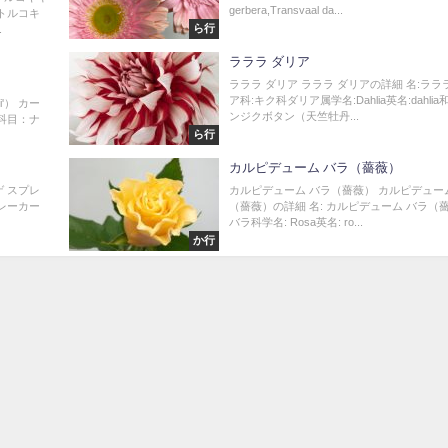
gerbera,Transvaal da...
 トルコキ
ら行
.
n
ラララ ダリア
ラララ ダリア ラララ ダリアの詳細 名:ララ
ア科:キク科ダリア属学名:Dahlia英名:dahli
i'） カー
ンジクボタン（天竺牡丹...
） 科目：ナ
ら行
カルピデューム バラ（薔薇）
ゲ スプレ
カルピデューム バラ（薔薇） カルピデュー
プレーカー
（薔薇）の詳細 名: カルピデューム バラ（薔
バラ科学名: Rosa英名: ro...
か行