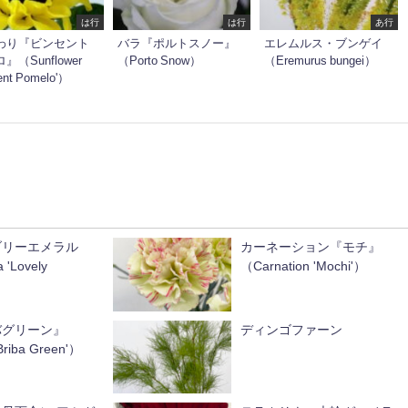
は行
は行
あ行
わり『ビンセント
バラ『ポルトスノー』
エレムルス・ブンゲイ
』（Sunflower
（Porto Snow）
（Eremurus bungei）
ent Pomelo'）
ブリーエメラル
カーネーション『モチ』
'Lovely
（Carnation 'Mochi'）
バグリーン』
ディンゴファーン
Briba Green'）