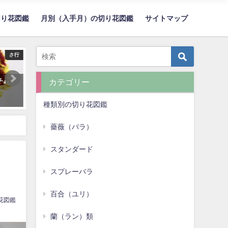
切り花図鑑
月別（入手月）の切り花図鑑
サイトマップ
は行
は行
ラー
スプレーバラ『ピンクワルツ』
バラ『クリームフレグラン
カテゴリー
（Spray Rose 'Pink Waltz'）
（Rose 'Cream Fragrance
種類別の切り花図鑑
薔薇（バラ）
スタンダード
スプレーバラ
百合（ユリ）
花図鑑
蘭（ラン）類