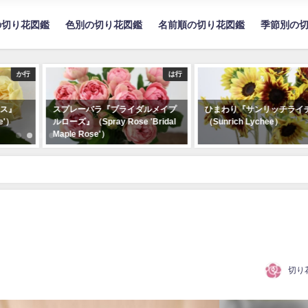
の切り花図鑑
色別の切り花図鑑
名前順の切り花図鑑
季節別の
は行
さ行
ルメイプ
ひまわり『サンリッチライチ』
ルドベキア『ヘンリーアイ
ridal
（Sunrich Lychee）
ズ』（Rudbeckia 'Henry
Eilers'）
切り