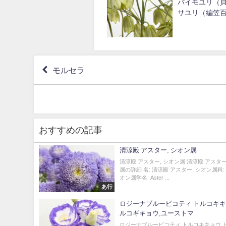
バイモユリ（貝
サユリ（編笠
モルセラ
おすすめの記事
清涼殿 アスター, シオン属
清涼殿 アスター, シオン属 清涼殿 アスター
属の詳細 名: 清涼殿 アスター, シオン属科
オン属学名: Aster ...
あ行
ロジーナブルーピコティ トルコキキ
ルコギキョウ,ユーストマ
ロジーナブルーピコティ トルコキキョウ,