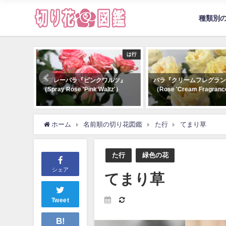
種類別
は行
か行
ルツ』
バラ『クリームフレグランス』
スプレーバラ『ブライダ
tz'）
（Rose 'Cream Fragrance'）
ルローズ』（Spray Rose 'B
Maple Rose'）
ホーム
名前順の切り花図鑑
た行
てまり草
た行
緑色の花
シェア
てまり草
Tweet
B!