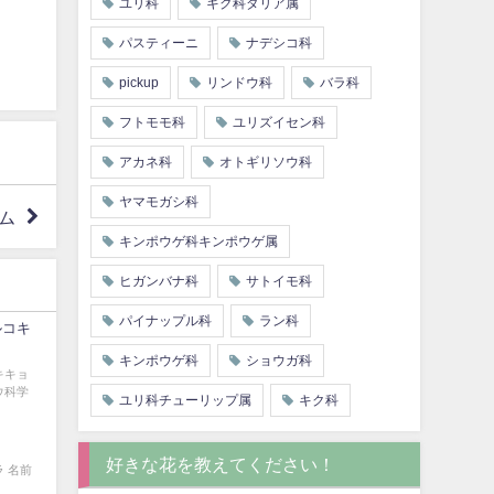
ユリ科
キク科ダリア属
パスティーニ
ナデシコ科
pickup
リンドウ科
バラ科
フトモモ科
ユリズイセン科
アカネ科
オトギリソウ科
ヤマモガシ科
ム
キンポウゲ科キンポウゲ属
ヒガンバナ科
サトイモ科
パイナップル科
ラン科
ルコキ
キンポウゲ科
ショウガ科
キキョ
ウ科学
ユリ科チューリップ属
キク科
好きな花を教えてください！
 名前