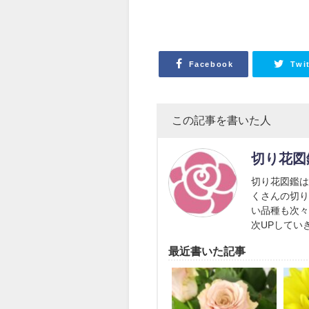
Facebook
Twi
この記事を書いた人
切り花図
切り花図鑑
くさんの切
い品種も次々
次UPしてい
最近書いた記事