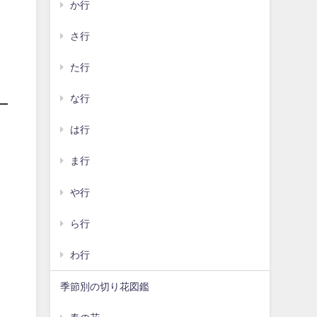
か行
さ行
た行
な行
は行
ま行
や行
ら行
わ行
季節別の切り花図鑑