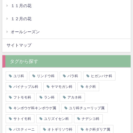
１１月の花
１２月の花
オールシーズン
サイトマップ
タグから探す
ユリ科
リンドウ科
バラ科
ヒガンバナ科
パイナップル科
ヤマモガシ科
キク科
フトモモ科
ラン科
アカネ科
キンポウゲ科キンポウゲ属
ユリ科チューリップ属
サトイモ科
ユリズイセン科
ナデシコ科
パスティーニ
オトギリソウ科
キク科ダリア属