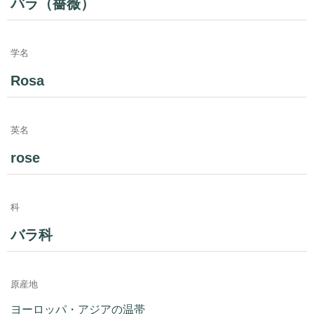
バラ（薔薇）
学名
Rosa
英名
rose
科
バラ科
原産地
ヨーロッパ・アジアの温帯