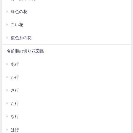
緑色の花
白い花
複色系の花
名前順の切り花図鑑
あ行
か行
さ行
た行
な行
は行