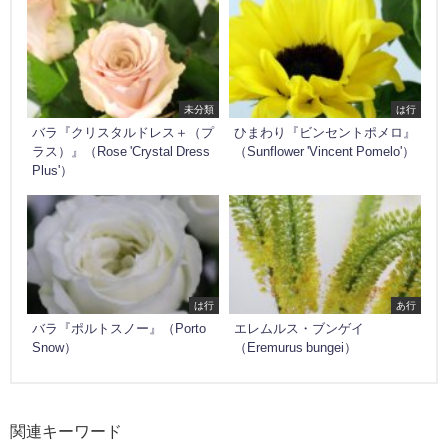
未分類
は行
バラ『クリスタルドレス＋（プ
ひまわり『ビンセントポメロ』
ラス）』（Rose 'Crystal Dress
（Sunflower 'Vincent Pomelo'）
Plus'）
は行
あ行
バラ『ポルトスノー』（Porto
エレムルス・ブンゲイ
Snow）
（Eremurus bungei）
関連キーワード