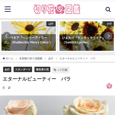
さ行
は行
ひまわり『サンリッチライチ』
スプレーバラ『ブライダルメイプ
（Sunrich Lychee）
ルローズ』（Spray Rose 'Bridal
Maple Rose'）
ホーム
名前順の切り花図鑑
あ行
エターナルビューティー バラ
あ行
スタンダード
複色系の花
バラ科
エターナルビューティー バラ