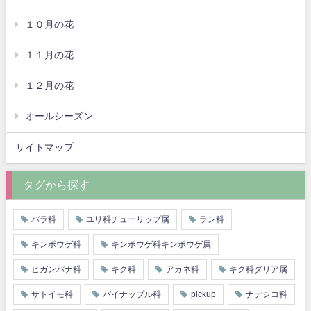
１０月の花
１１月の花
１２月の花
オールシーズン
サイトマップ
タグから探す
バラ科
ユリ科チューリップ属
ラン科
キンポウゲ科
キンポウゲ科キンポウゲ属
ヒガンバナ科
キク科
アカネ科
キク科ダリア属
サトイモ科
パイナップル科
pickup
ナデシコ科