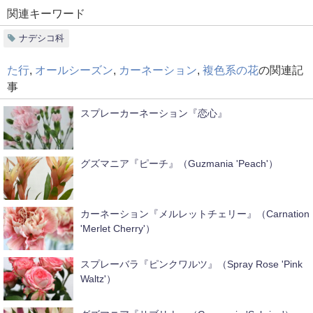
関連キーワード
ナデシコ科
た行
,
オールシーズン
,
カーネーション
,
複色系の花
の関連記
事
スプレーカーネーション『恋心』
グズマニア『ピーチ』（Guzmania 'Peach'）
カーネーション『メルレットチェリー』（Carnation
'Merlet Cherry'）
スプレーバラ『ピンクワルツ』（Spray Rose 'Pink
Waltz'）