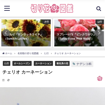
さ行
は行
イチ』
スプレーバラ『ピンクワルツ』
バラ『クリームフレグ
（Spray Rose 'Pink Waltz'）
（Rose 'Cream Fragr
ホーム
名前順の切り花図鑑
た行
チェリオ カーネーション
た行
オールシーズン
カーネーション
複色系の花
ナデシコ科
チェリオ カーネーション