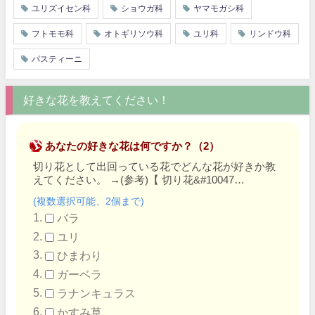
ユリズイセン科
ショウガ科
ヤマモガシ科
フトモモ科
オトギリソウ科
ユリ科
リンドウ科
パスティーニ
好きな花を教えてください！
あなたの好きな花は何ですか？（2）
切り花として出回っている花でどんな花が好きか教
えてください。
→
(参考)【 切り花&#10047…
(複数選択可能、2個まで)
バラ
ユリ
ひまわり
ガーベラ
ラナンキュラス
かすみ草