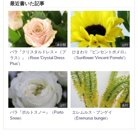
最近書いた記事
未分類
は行
バラ『クリスタルドレス＋（プ
ひまわり『ビンセントポメロ』
ラス）』（Rose 'Crystal Dress
（Sunflower 'Vincent Pomelo'）
Plus'）
は行
あ行
バラ『ポルトスノー』（Porto
エレムルス・ブンゲイ
Snow）
（Eremurus bungei）