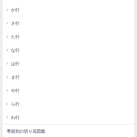
か行
さ行
た行
な行
は行
ま行
や行
ら行
わ行
季節別の切り花図鑑