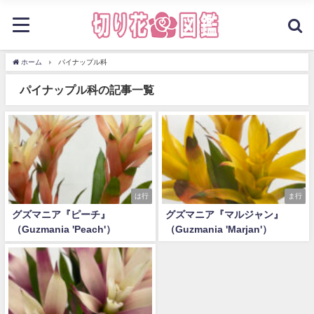
ホーム
パイナップル科
パイナップル科の記事一覧
は行
ま行
グズマニア『ピーチ』
グズマニア『マルジャン』
（Guzmania 'Peach'）
（Guzmania 'Marjan'）