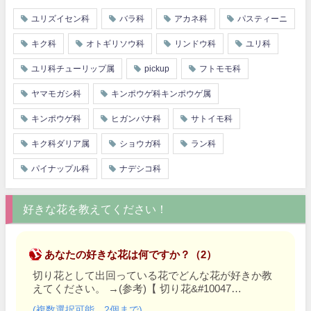
ユリズイセン科
バラ科
アカネ科
パスティーニ
キク科
オトギリソウ科
リンドウ科
ユリ科
ユリ科チューリップ属
pickup
フトモモ科
ヤマモガシ科
キンポウゲ科キンポウゲ属
キンポウゲ科
ヒガンバナ科
サトイモ科
キク科ダリア属
ショウガ科
ラン科
パイナップル科
ナデシコ科
好きな花を教えてください！
あなたの好きな花は何ですか？（2）
切り花として出回っている花でどんな花が好きか教
えてください。
→
(参考)【 切り花&#10047…
(複数選択可能、2個まで)